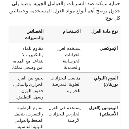
حماية ممكنة ضد التسربات والعوامل الجوية. وفيما يلي
جدول يوضح أهم أنواع مواد العزل المستخدمة وخصائص
كل نوع:
نوع مادة العزل
الاستخدام
الخصائص
والمميزات
الإيبوكسي
يستخدم لعزل
مقاوم للماء
الخزانات
والبكتيريا، لا
الخرسانية
يتفاعل مع المياه،
والحديدية
آمن وصحي تمامًا.
الفوم (البولي
مناسب للخزانات
يجمع بين العزل
يوريثان)
العلوية المعرضة
الحراري والمائي،
للحرارة
خفيف الوزن
وسهل التطبيق.
البيتومين (العزل
يستخدم في العزل
مقاوم للرطوبة
الأسفلتي)
الخارجي للخزانات
والتسرب، يتحمل
الأرضية
الضغط والعوامل
البيئية القاسية.