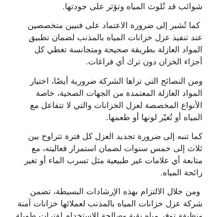
شوائب قد تُلوث المياه وتؤثر على جودتها.
كما تُشير إلى ضرورة الاعتماد على فنيين متخصصين
عند تنفيذ عزل خزانات المياه بالمذنب لضمان تطبيق
المواد العازلة بطريقة صحيحة ومتجانسة تغطي كل
أجزاء الخزان دون ترك أي فراغات.
ومن النصائح التي تراها الشركة ضرورية أيضًا، اختيار
المواد العازلة المعتمدة من الجهات الصحية، خاصة
الأنواع المخصصة لعزل الخزانات والتي لا تتفاعل مع
المياه أو تُغيّر لونها أو طعمها.
كما تنبه إلى ضرورة تجديد العزل كل فترة تتراوح بين
ثلاث إلى خمس سنوات لضمان استمرار فعاليته، مع
متابعة أي علامات غير طبيعية مثل تسرب الماء أو تغير
رائحة المياه.
ومن خلال الالتزام بهذه الإرشادات البسيطة، تضمن
شركة عزل خزانات المياه بالمذنب لعملائها خزانات آمنة
ونظيفة توفر مياه نقية وصالحة للاستخدام لفترات طويلة