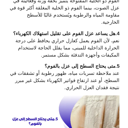
الفوم ذو الخلية المفتوحة يتميز بخفة وزنه وفعاليته في
عزل الصوت، بينما الفوم ذو الخلية المغلقة أكثر قوة في
مقاومة المياه والرطوبة ويُستخدم غالبًا للأسطح
الخارجية.
4.هل يساعد عزل الفوم على تقليل استهلاك الكهرباء؟
نعم، لأن الفوم يعمل كعازل حراري يحافظ على درجة
الحرارة الداخلية للمبنى، مما يقلل الحاجة لاستخدام
المكيفات وأجهزة التدفئة بشكل مستمر.
5.متى يحتاج السطح إلى عزل بالفوم؟
عند ملاحظة تسربات مياه، ظهور رطوبة أو تشققات في
السطح، أو عند ارتفاع فواتير الكهرباء بشكل غير مبرر
نتيجة فقدان العزل الحراري.