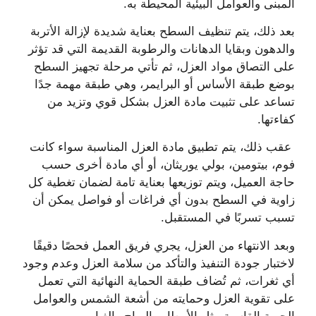
المبنى والعوامل البيئية المحيطة به.
بعد ذلك، يتم تنظيف السطح بعناية شديدة لإزالة الأتربة
والدهون وبقايا الدهانات والرطوبة القديمة التي قد تؤثر
على التصاق مواد العزل، ثم تأتي مرحلة تجهيز السطح
بوضع طبقة الأساس أو البرايمر، وهي طبقة مهمة جدًا
تساعد على تثبيت مادة العزل بشكل قوي وتزيد من
كفاءتها.
عقب ذلك، يتم تطبيق مادة العزل المناسبة سواء كانت
فوم، بيتومين، بولي يوريثان، أو أي مادة أخرى حسب
حاجة العميل، ويتم توزيعها بعناية تامة لضمان تغطية كل
زاوية في السطح بدون أي فراغات أو فواصل يمكن أن
تسبب تسربًا في المستقبل.
وبعد الانتهاء من العزل، يجري فريق العمل فحصًا دقيقًا
لاختبار جودة التنفيذ والتأكد من سلامة العزل وعدم وجود
أي ثغرات، ثم تُضاف طبقة الحماية النهائية التي تعمل
على تقوية العزل وحمايته من أشعة الشمس والعوامل