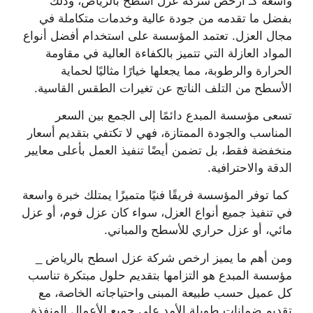
واسعة كـ ارخص شركة عزل اسطح بالرياض، وذلك
بفضل ما تقدمه من جودة عالية وخدمات متكاملة في
مجال العزل. تعتمد المؤسسة على استخدام أفضل أنواع
المواد العازلة التي تتميز بالكفاءة العالية في مقاومة
الحرارة والرطوبة، مما يجعلها خيارًا مثاليًا لحماية
الأسطح من التلف الناتج عن تغيرات الطقس القاسية.
تسعى مؤسسة المبدع دائمًا إلى الجمع بين السعر
المناسب والجودة الممتازة، فهي لا تكتفي بتقديم أسعار
منخفضة فقط، بل تضمن أيضًا تنفيذ العمل بأعلى معايير
الدقة والاحترافية.
كما توفر المؤسسة فريقًا فنيًا متميزًا يمتلك خبرة واسعة
في تنفيذ جميع أنواع العزل، سواء كان عزل فوم، أو عزل
مائي، أو عزل حراري للأسطح والمباني.
ومن أهم ما يميز ارخص شركة عزل اسطح بالرياض _
مؤسسة المبدع هو التزامها بتقديم حلول مبتكرة تناسب
كل عميل حسب طبيعة المبنى واحتياجاته الخاصة، مع
تقديم ضمانات طويلة الأمد على جميع الأعمال المنفذة.