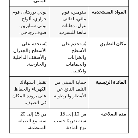
المبنى.
المواد المستخدمة
بيتومين، فوم
بولي يوريثان، فوم
مائي، لفائف
حراري، ألواح
عزل، دهانات
بولي ستايرين،
مانعة للتسرب.
صوف زجاجي.
مكان التطبيق
يُستخدم على
يُستخدم على
الأسطح
الأسطح والجدران
والخزانات
والأسقف الداخلية
والحمامات
والخارجية.
والأقبية.
الفائدة الرئيسية
حماية المبنى من
تقليل استهلاك
التلف الناتج عن
الكهرباء والحفاظ
الأمطار والرطوبة.
على برودة المكان
في الصيف.
مدة الصلاحية
من 10 إلى 15
من 15 إلى 20
سنة تقريبًا حسب
سنة مع الصيانة
نوع المادة.
المنتظمة.